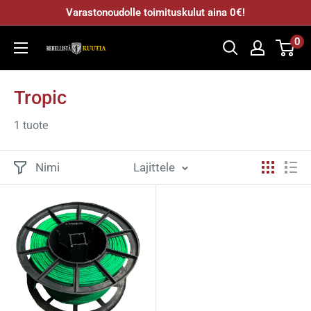
Varastonoudolle toimituskulut aina 0€!
0
Pyrokratia
Oy
Tropic
1 tuote
Nimi
Lajittele