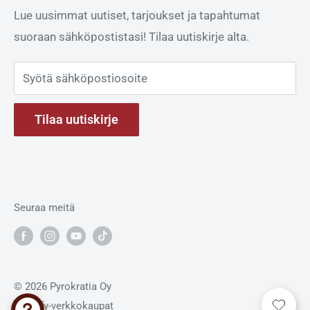
Lähetä meille sähköpostia. Jos haluat tilata
Lue uusimmat uutiset, tarjoukset ja tapahtumat
ilotulitusnäytöksen, klikkaa
tänne
.
PDF-laskujen sähköpostiosoite:
suoraan sähköpostistasi! Tilaa uutiskirje alta.
invoice-28442361@kollektor.fi
Pyrokratia Oy
Seunakorventie 34
Syötä sähköpostiosoite
14300 RENKO
Tilaa uutiskirje
Y-tunnus: 2844236-1
Seuraa meitä
© 2026 Pyrokratia Oy
Shopify-verkkokaupat