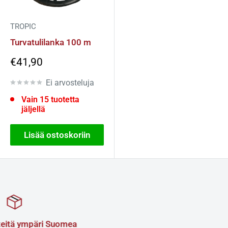
TROPIC
Turvatulilanka 100 m
Alennettu
€41,90
hinta
Ei arvosteluja
Vain 15 tuotetta
jäljellä
Lisää ostoskoriin
a
Yhteisö