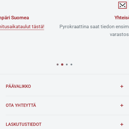
Yhteisö
tästä!
Pyrokraattina saat tiedon ensimmäisenä kun t
varastossa.
PÄÄVALIKKO
Etusivu
OTA YHTEYTTÄ
Tuotteet
Sähköposti:
info@pyrokratia.fi
Sesonkimainokset
LASKUTUSTIEDOT
Myynti- ja noutopisteet 2026