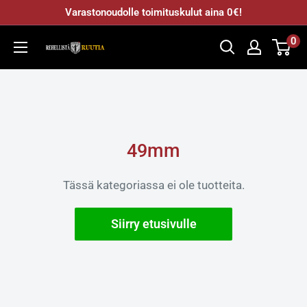
Varastonoudolle toimituskulut aina 0€!
0
Pyrokratia
Oy
49mm
Tässä kategoriassa ei ole tuotteita.
Siirry etusivulle