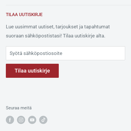
Puhelut ja WhatsApp:
+358 50 4752990
Verkkolaskuosoite: 003728442361
Ilotulitusnäytökset
(SESONGISSA KLO 10-19)
TILAA UUTISKIRJE
Info
Operaattorin tunnus: 003721291126
Lähetä meille sähköpostia. Jos haluat tilata
Lue uusimmat uutiset, tarjoukset ja tapahtumat
ilotulitusnäytöksen, klikkaa
tänne
.
PDF-laskujen sähköpostiosoite:
suoraan sähköpostistasi! Tilaa uutiskirje alta.
invoice-28442361@kollektor.fi
Pyrokratia Oy
Seunakorventie 34
Syötä sähköpostiosoite
14300 RENKO
Tilaa uutiskirje
Y-tunnus: 2844236-1
Seuraa meitä